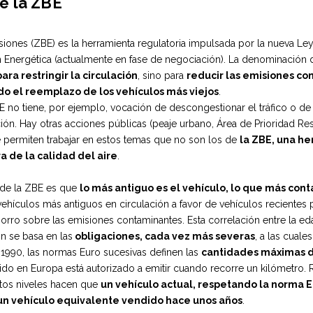
de la ZBE
siones (ZBE) es la herramienta regulatoria impulsada por la nueva L
n Energética (actualmente en fase de negociación). La denominación de
para restringir la circulación
, sino para
reducir las emisiones c
do el reemplazo de los vehículos más viejos
.
BE no tiene, por ejemplo, vocación de descongestionar el tráfico o de
ción. Hay otras acciones públicas (peaje urbano, Área de Prioridad Res
e permiten trabajar en estos temas que no son los de
la ZBE, una he
a de la calidad del aire
.
 de la ZBE es que
lo más antiguo es el vehículo, lo que más con
vehículos más antiguos en circulación a favor de vehículos recientes 
ro sobre las emisiones contaminantes. Esta correlación entre la eda
n se basa en las
obligaciones, cada vez más severas
, a las cuale
1990, las normas Euro sucesivas definen las
cantidades máximas 
ido en Europa está autorizado a emitir cuando recorre un kilómetro.
estos niveles hacen que
un vehículo actual, respetando la norma 
n vehículo equivalente vendido hace unos años
.