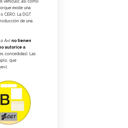
el vehículo, así como
porque existe una
CO o CERO. La DGT
ntroducción de una
ulo A»)
no tienen
no autorice a
es concedidas). Las
mplo, que
ve»).