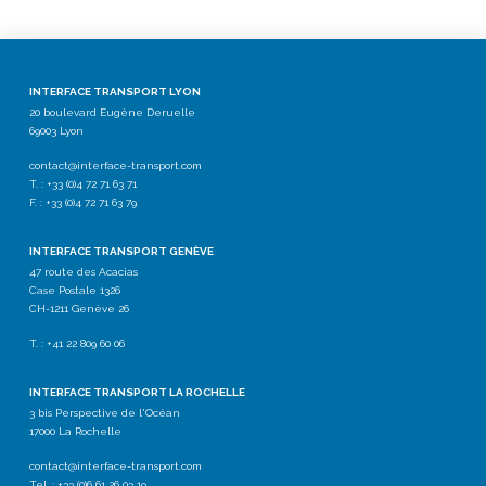
INTERFACE TRANSPORT LYON
20 boulevard Eugène Deruelle
69003 Lyon
contact@interface-transport.com
T. : +33 (0)4 72 71 63 71
F. : +33 (0)4 72 71 63 79
INTERFACE TRANSPORT GENÈVE
47 route des Acacias
Case Postale 1326
CH-1211 Genève 26
T. : +41 22 809 60 06
INTERFACE TRANSPORT LA ROCHELLE
3 bis Perspective de l'Océan
17000 La Rochelle
contact@interface-transport.com
Tel. : +33 (0)6 61 26 03 19