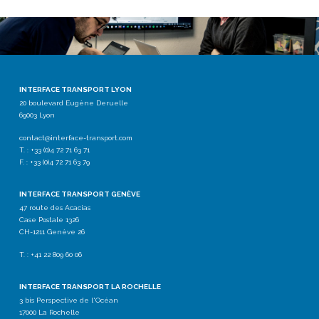
INTERFACE TRANSPORT LYON
20 boulevard Eugène Deruelle
69003 Lyon
contact@interface-transport.com
T. : +33 (0)4 72 71 63 71
F. : +33 (0)4 72 71 63 79
INTERFACE TRANSPORT GENÈVE
47 route des Acacias
Case Postale 1326
CH-1211 Genève 26
T. : +41 22 809 60 06
INTERFACE TRANSPORT LA ROCHELLE
3 bis Perspective de l'Océan
17000 La Rochelle