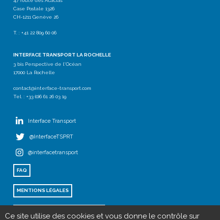
47 route des Acacias
Case Postale 1326
CH-1211 Genève 26
T. : +41 22 809 60 06
INTERFACE TRANSPORT LA ROCHELLE
3 bis Perspective de l'Océan
17000 La Rochelle
contact@interface-transport.com
Tel. : +33 (0)6 61 26 03 19
Interface Transport
@InterfaceTSPRT
@interfacetransport
FAQ
MENTIONS LÉGALES
POLITIQUE DE CONFIDENTIALITÉ
Ce site utilise des cookies et vous donne le contrôle sur