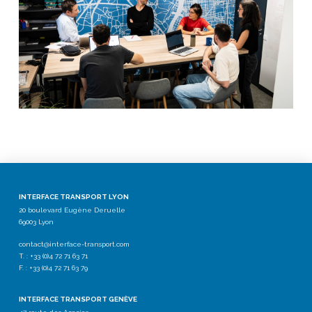
INTERFACE TRANSPORT LYON
20 boulevard Eugène Deruelle
69003 Lyon
contact@interface-transport.com
T. : +33 (0)4 72 71 63 71
F. : +33 (0)4 72 71 63 79
INTERFACE TRANSPORT GENÈVE