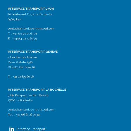
INTERFACE TRANSPORT LYON
20 boulevard Eugène Deruelle
69003 Lyon
contact@interface-transport.com
T. : +33 (0)4 72 71 63 71
F. : +33 (0)4 72 71 63 79
INTERFACE TRANSPORT GENÈVE
47 route des Acacias
Case Postale 1326
CH-1211 Genève 26
T. : +41 22 809 60 06
INTERFACE TRANSPORT LA ROCHELLE
3 bis Perspective de l'Océan
17000 La Rochelle
contact@interface-transport.com
Tel. : +33 (0)6 61 26 03 19
Interface Transport