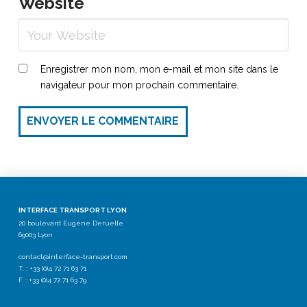
Website
Enregistrer mon nom, mon e-mail et mon site dans le
navigateur pour mon prochain commentaire.
ENVOYER LE COMMENTAIRE
INTERFACE TRANSPORT LYON
20 boulevard Eugène Deruelle
69003 Lyon
contact@interface-transport.com
T. : +33 (0)4 72 71 63 71
F. : +33 (0)4 72 71 63 79