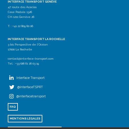
INTERFACE TRANSPORT GENÈVE
47 route des Acacias
Case Postale 1326
CH-1211 Genève 26
T. : +41 22 809 60 06
INTERFACE TRANSPORT LA ROCHELLE
3 bis Perspective de l'Océan
17000 La Rochelle
contact@interface-transport.com
Tel. : +33 (0)6 61 26 03 19
Interface Transport
@InterfaceTSPRT
@interfacetransport
FAQ
MENTIONS LÉGALES