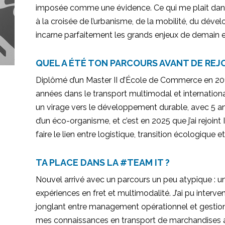
imposée comme une évidence. Ce qui me plait dans 
à la croisée de l’urbanisme, de la mobilité, du déve
incarne parfaitement les grands enjeux de demain et 
QUEL A ÉTÉ TON PARCOURS AVANT DE REJO
Diplômé d’un Master II d’École de Commerce en 201
années dans le transport multimodal et international c
un virage vers le développement durable, avec 5 an
d’un éco-organisme, et c’est en 2025 que j’ai rejoint
faire le lien entre logistique, transition écologique e
TA PLACE DANS LA #TEAM IT ?
Nouvel arrivé avec un parcours un peu atypique : 
expériences en fret et multimodalité. J’ai pu interve
jonglant entre management opérationnel et gestion d
mes connaissances en transport de marchandises