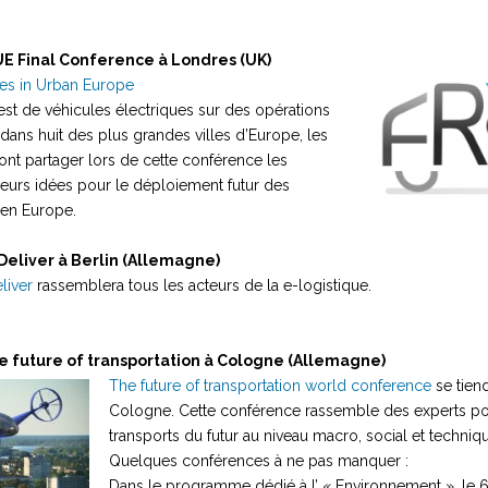
UE Final Conference à Londres (UK)
cles in Urban Europe
est de véhicules électriques sur des opérations
dans huit des plus grandes villes d’Europe, les
nt partager lors de cette conférence les
 leurs idées pour le déploiement futur des
 en Europe.
 Deliver à Berlin (Allemagne)
liver
rassemblera tous les acteurs de la e-logistique.
The future of transportation à Cologne (Allemagne)
The future of transportation world conference
se tien
Cologne. Cette conférence rassemble des experts po
transports du futur au niveau macro, social et techniq
Quelques conférences à ne pas manquer :
Dans le programme dédié à l’ « Environnement », le 6 ju