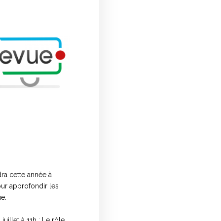
dra cette année à
ur approfondir les
ue.
illet à 11h : Le rôle