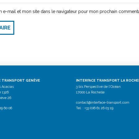
 e-mail et mon site dans le navigateur pour mon prochain commenta
AIRE
E TRANSPORT GENÈVE
INTERFACE TRANSPORT LA ROCHE
s Acacias
3 bis Perspective de l'Océan
e 1326
17000 La Rochelle
nève 26
contact@interface-transport.com
809 60 06
Tel. : +33 (0)6 61 26 03 19