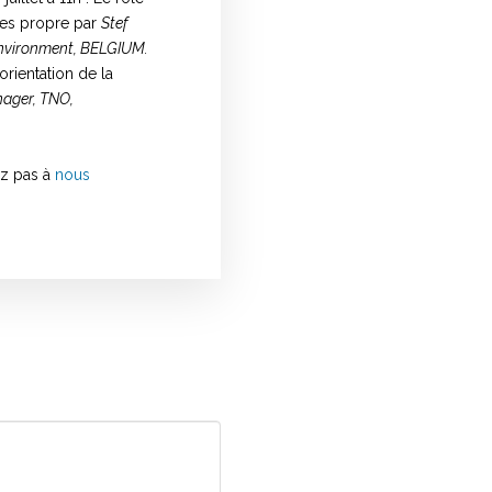
ses propre par
Stef
 Environment, BELGIUM.
orientation de la
nager, TNO,
ez pas à
nous