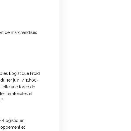
port de marchandises
les Logistique Froid
du 1er juin / 11h00-
st-elle une force de
és territoriales et
 ?
E-Logistique:
eloppement et