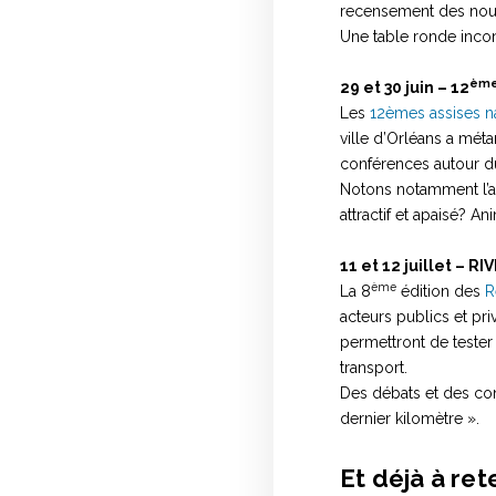
recensement des nou
Une table ronde incon
èm
29 et 30 juin – 12
Les
12èmes assises na
ville d’Orléans a mé
conférences autour du
Notons notamment l’ate
attractif et apaisé? A
11 et 12 juillet – R
ème
La 8
édition des
R
acteurs publics et pr
permettront de tester
transport.
Des débats et des con
dernier kilomètre ».
Et déjà à ret