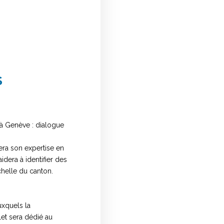
S
 à Genève : dialogue
era son expertise en
idera à identifier des
chelle du canton.
uxquels la
let sera dédié au