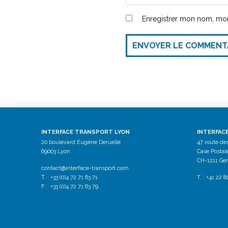
Enregistrer mon nom, mon
ENVOYER LE COMMENT
INTERFACE TRANSPORT LYON
INTERFAC
20 boulevard Eugène Deruelle
47 route de
69003 Lyon
Case Postal
CH-1211 Ge
contact@interface-transport.com
T. : +33 (0)4 72 71 63 71
T. : +41 22 
F. : +33 (0)4 72 71 63 79